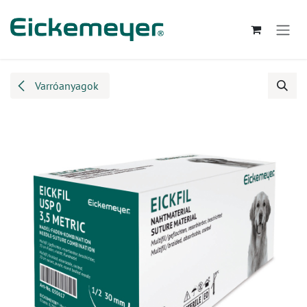
Kihagyás és továbblépés a tartalomhoz
Varróanyagok