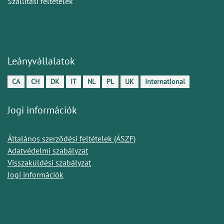
Szállítási feltételek
Leányvállalatok
CA
CH
DK
IT
NL
PL
UK
International
Jogi információk
Általános szerződési feltételek (ÁSZF)
Adatvédelmi szabályzat
Visszaküldési szabályzat
Jogi információk