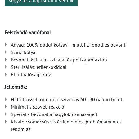
Vegye fel a kapcsolatot velünk
Felszívódó varrófonal
Anyag: 100% poliglikolsav – multifil, fonott és bevont
Szín: ibolya
Bevonat: kalcium-sztearát és polikaprolakton
Sterilizálás: etilén-oxiddal
Eltarthatóság: 5 év
Jellemzők:
Hidrolízissel történő felszívódás 60–90 napon belül
Minimális szöveti reakció
Speciális bevonat a nagyfokú simaságért
Kiváló csomócsúszás és kíméletes, problémamentes
lebomlás