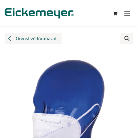
Kihagyás és továbblépés a tartalomhoz
Orvosi védőruházat