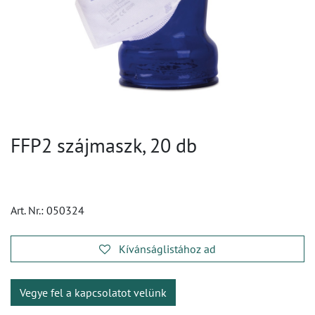
FFP2 szájmaszk, 20 db
Art. Nr.:
050324
Kívánságlistához ad
Vegye fel a kapcsolatot velünk