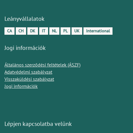
Leányvállalatok
CA
CH
DK
IT
NL
PL
UK
International
Jogi információk
Általános szerződési feltételek (ÁSZF)
Adatvédelmi szabályzat
Visszaküldési szabályzat
Jogi információk
Lépjen kapcsolatba velünk