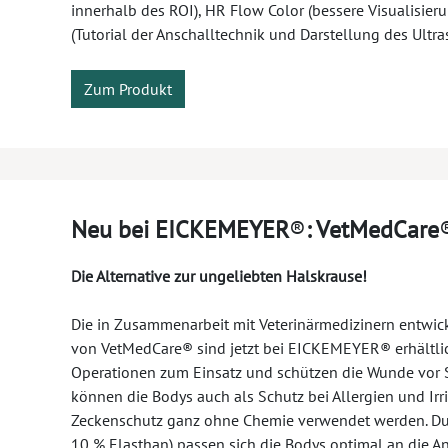
innerhalb des ROI), HR Flow Color (bessere Visualisier
(Tutorial der Anschalltechnik und Darstellung des Ultra
Zum Produkt
Neu bei EICKEMEYER
®
: VetMedCare
Die Alternative zur ungeliebten Halskrause!
Die in Zusammenarbeit mit Veterinärmedizinern entwick
von VetMedCare® sind jetzt bei EICKEMEYER® erhältli
Operationen zum Einsatz und schützen die Wunde vor 
können die Bodys auch als Schutz bei Allergien und Ir
Zeckenschutz ganz ohne Chemie verwendet werden. Durc
10 % Elasthan) passen sich die Bodys optimal an die A