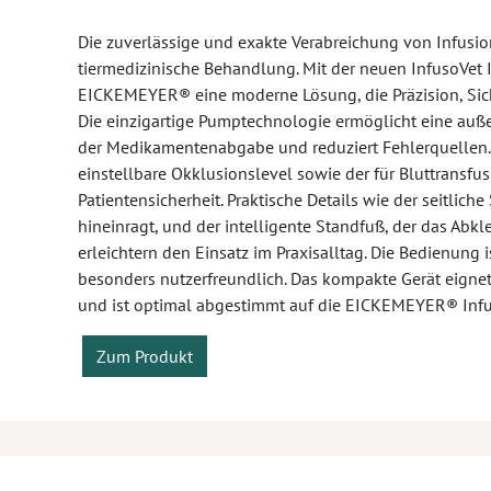
Die zuverlässige und exakte Verabreichung von Infusio
tiermedizinische Behandlung. Mit der neuen InfusoVet IP
EICKEMEYER® eine moderne Lösung, die Präzision, Sich
Die einzigartige Pumptechnologie ermöglicht eine auß
der Medikamentenabgabe und reduziert Fehlerquellen. 
einstellbare Okklusionslevel sowie der für Bluttransf
Patientensicherheit. Praktische Details wie der seitlich
hineinragt, und der intelligente Standfuß, der das Ab
erleichtern den Einsatz im Praxisalltag. Die Bedienung 
besonders nutzerfreundlich. Das kompakte Gerät eignet s
und ist optimal abgestimmt auf die EICKEMEYER® Infusi
Zum Produkt