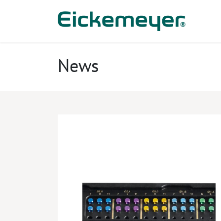
Kihagyás és továbblépés a tartalomhoz
​Ter
News