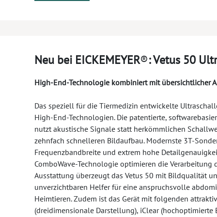
Neu bei EICKEMEYER
®
: Vetus 50 Ult
High-End-Technologie kombiniert mit übersichtlicher
Das speziell für die Tiermedizin entwickelte Ultrascha
High-End-Technologien. Die patentierte, softwarebasi
nutzt akustische Signale statt herkömmlichen Schallwe
zehnfach schnelleren Bildaufbau. Modernste 3T-Sonde
Frequenzbandbreite und extrem hohe Detailgenauigkeit
ComboWave-Technologie optimieren die Verarbeitung de
Ausstattung überzeugt das Vetus 50 mit Bildqualität u
unverzichtbaren Helfer für eine anspruchsvolle abdom
Heimtieren. Zudem ist das Gerät mit folgenden attrakt
(dreidimensionale Darstellung), iClear (hochoptimierte