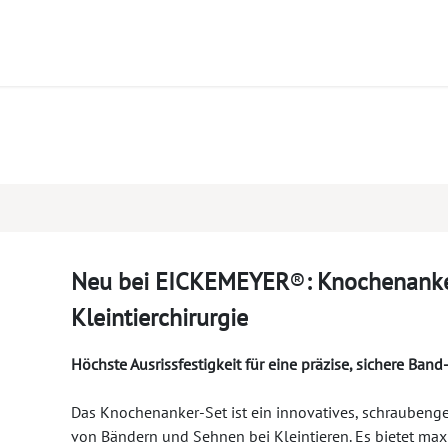
mékek
CPD
Ügyfélszolgálat
Állások
Neu bei EICKEMEYER
®
:
Knochenanker
Kleintierchirurgie
Höchste Ausrissfestigkeit für eine präzise, sichere Ba
Das Knochenanker-Set ist ein innovatives, schraubeng
von Bändern und Sehnen bei Kleintieren. Es bietet max