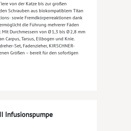
iere von der Katze bis zur großen
nden Schrauben aus biokompatiblem Titan
ktions- sowie Fremdkörperreaktionen dank
ermöglicht die Führung mehrerer Fäden
r. Mit Durchmessern von Ø 1,3 bis Ø 2,8 mm
tz an Carpus, Tarsus, Ellbogen und Knie.
dreher-Set, Fadenzieher, KIRSCHNER-
enen Größen – bereit für den sofortigen
 II Infusionspumpe