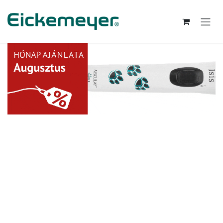
Kihagyás és továbblépés a tartalomhoz