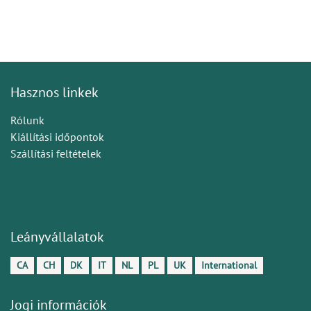
Hasznos linkek
Rólunk
Kiállítási időpontok
Szállítási feltételek
Leányvállalatok
CA
CH
DK
IT
NL
PL
UK
International
Jogi információk